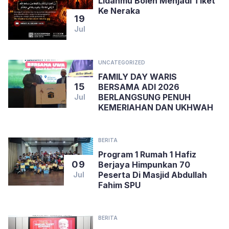
Lidahmu Boleh Menjadi Tiket
Ke Neraka
19
Jul
UNCATEGORIZED
FAMILY DAY WARIS
15
BERSAMA ADI 2026
BERLANGSUNG PENUH
Jul
KEMERIAHAN DAN UKHWAH
BERITA
Program 1 Rumah 1 Hafiz
09
Berjaya Himpunkan 70
Peserta Di Masjid Abdullah
Jul
Fahim SPU
BERITA