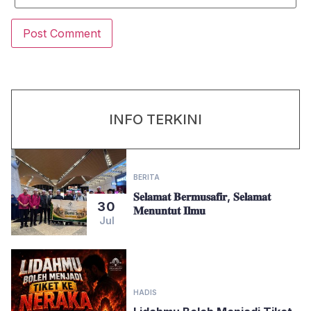
INFO TERKINI
BERITA
𝐒𝐞𝐥𝐚𝐦𝐚𝐭 𝐁𝐞𝐫𝐦𝐮𝐬𝐚𝐟𝐢𝐫, 𝐒𝐞𝐥𝐚𝐦𝐚𝐭
30
𝐌𝐞𝐧𝐮𝐧𝐭𝐮𝐭 𝐈𝐥𝐦𝐮
Jul
HADIS