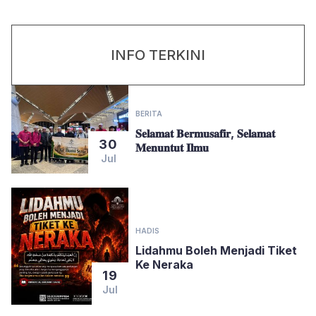
INFO TERKINI
BERITA
𝐒𝐞𝐥𝐚𝐦𝐚𝐭 𝐁𝐞𝐫𝐦𝐮𝐬𝐚𝐟𝐢𝐫, 𝐒𝐞𝐥𝐚𝐦𝐚𝐭
30
𝐌𝐞𝐧𝐮𝐧𝐭𝐮𝐭 𝐈𝐥𝐦𝐮
Jul
HADIS
Lidahmu Boleh Menjadi Tiket
Ke Neraka
19
Jul