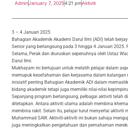
Admin
January 7, 2025
4:21 pm
Aktiviti
3 – 4 Januari 2025
Bahagian Akademik Akademi Darul Ilmi (ADI) telah ber
Senior yang berlangsung pada 3 hingga 4 Januari 2025. 
Selama, Perak dan diuruskan sepenuhnya oleh Ustaz Wad
Darul Ilmi.
Mukhayam ini bertujuan untuk melatih pelajar dalam aspe
memupuk kesefahaman dan kerjasama dalam kalangan ra
inisiatif penting Bahagian Akademik ADI dalam memasti
bidang akademik tetapi juga memiliki nilai-nilai kepimpi
Sepanjang program berlangsung, pelbagai aktiviti telah d
ditetapkan. Antara aktiviti utama adalah membina khema
membina rakit. Selain itu, pelajar turut menyertai aktivit
Muhammad SAW. Aktiviti-aktiviti ini bukan sahaja menguji 
juga meningkatkan pengetahuan dan pemahaman mereka 