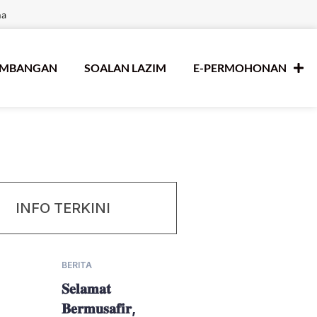
ma
UMBANGAN
SOALAN LAZIM
E-PERMOHONAN
INFO TERKINI
BERITA
𝐒𝐞𝐥𝐚𝐦𝐚𝐭
𝐁𝐞𝐫𝐦𝐮𝐬𝐚𝐟𝐢𝐫,