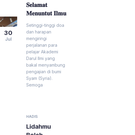
𝐒𝐞𝐥𝐚𝐦𝐚𝐭
𝐌𝐞𝐧𝐮𝐧𝐭𝐮𝐭 𝐈𝐥𝐦𝐮
Setinggi-tinggi doa
dan harapan
30
mengiringi
Jul
perjalanan para
pelajar Akademi
Darul Ilmi yang
bakal menyambung
pengajian di bumi
Syam (Syria).
Semoga
HADIS
Lidahmu