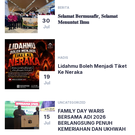
BERITA
𝐒𝐞𝐥𝐚𝐦𝐚𝐭 𝐁𝐞𝐫𝐦𝐮𝐬𝐚𝐟𝐢𝐫, 𝐒𝐞𝐥𝐚𝐦𝐚𝐭
30
𝐌𝐞𝐧𝐮𝐧𝐭𝐮𝐭 𝐈𝐥𝐦𝐮
Jul
HADIS
Lidahmu Boleh Menjadi Tiket
Ke Neraka
19
Jul
UNCATEGORIZED
FAMILY DAY WARIS
15
BERSAMA ADI 2026
BERLANGSUNG PENUH
Jul
KEMERIAHAN DAN UKHWAH