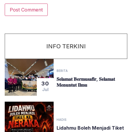
INFO TERKINI
BERITA
𝐒𝐞𝐥𝐚𝐦𝐚𝐭 𝐁𝐞𝐫𝐦𝐮𝐬𝐚𝐟𝐢𝐫, 𝐒𝐞𝐥𝐚𝐦𝐚𝐭
30
𝐌𝐞𝐧𝐮𝐧𝐭𝐮𝐭 𝐈𝐥𝐦𝐮
Jul
HADIS
Lidahmu Boleh Menjadi Tiket