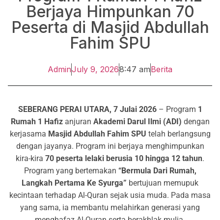
Berjaya Himpunkan 70
Peserta di Masjid Abdullah
Fahim SPU
Admin
July 9, 2026
8:47 am
Berita
SEBERANG PERAI UTARA, 7 Julai 2026
– Program
1
Rumah 1 Hafiz
anjuran
Akademi Darul Ilmi (ADI)
dengan
kerjasama
Masjid Abdullah Fahim SPU
telah berlangsung
dengan jayanya. Program ini berjaya menghimpunkan
kira-kira
70 peserta lelaki berusia 10 hingga 12 tahun
.
Program yang bertemakan
“Bermula Dari Rumah,
Langkah Pertama Ke Syurga”
bertujuan memupuk
kecintaan terhadap Al-Quran sejak usia muda. Pada masa
yang sama, ia membantu melahirkan generasi yang
menghafaz Al-Quran serta berakhlak mulia.