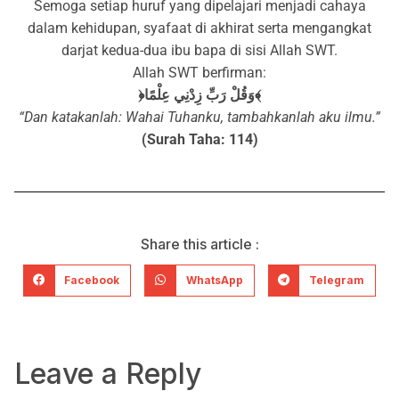
Semoga setiap huruf yang dipelajari menjadi cahaya
dalam kehidupan, syafaat di akhirat serta mengangkat
darjat kedua-dua ibu bapa di sisi Allah SWT.
Allah SWT berfirman:
﴿وَقُلْ رَبِّ زِدْنِي عِلْمًا﴾
“Dan katakanlah: Wahai Tuhanku, tambahkanlah aku ilmu.”
(Surah Taha: 114)
Share this article :
Facebook
WhatsApp
Telegram
Leave a Reply