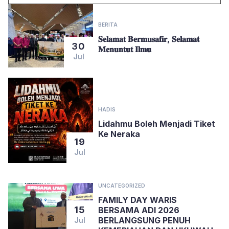
BERITA
𝐒𝐞𝐥𝐚𝐦𝐚𝐭 𝐁𝐞𝐫𝐦𝐮𝐬𝐚𝐟𝐢𝐫, 𝐒𝐞𝐥𝐚𝐦𝐚𝐭
30
𝐌𝐞𝐧𝐮𝐧𝐭𝐮𝐭 𝐈𝐥𝐦𝐮
Jul
HADIS
Lidahmu Boleh Menjadi Tiket
Ke Neraka
19
Jul
UNCATEGORIZED
FAMILY DAY WARIS
15
BERSAMA ADI 2026
BERLANGSUNG PENUH
Jul