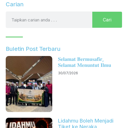
Carian
Cari
Buletin Post Terbaru
𝐒𝐞𝐥𝐚𝐦𝐚𝐭 𝐁𝐞𝐫𝐦𝐮𝐬𝐚𝐟𝐢𝐫,
𝐒𝐞𝐥𝐚𝐦𝐚𝐭 𝐌𝐞𝐧𝐮𝐧𝐭𝐮𝐭 𝐈𝐥𝐦𝐮
30/07/2026
Lidahmu Boleh Menjadi
Tiket ke Neraka