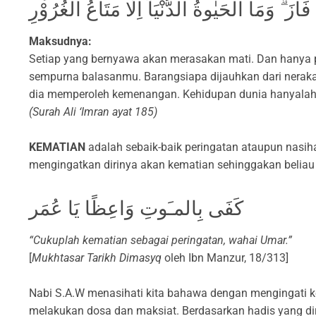
َازَ ۗ وَمَا الْحَيٰوةُ الدُّنْيَآ اِلَّا مَتَاعُ الْغُرُوْرِ
Maksudnya:
Setiap yang bernyawa akan merasakan mati. Dan hanya p
sempurna balasanmu. Barangsiapa dijauhkan dari nerak
dia memperoleh kemenangan. Kehidupan dunia hanyala
(Surah Ali ‘Imran ayat 185)
KEMATIAN
adalah sebaik-baik peringatan ataupun nasiha
mengingatkan dirinya akan kematian sehinggakan beliau 
كَفَى بِالمـَوتِ وَاعِظًا يَا عُمَر
“Cukuplah kematian sebagai peringatan, wahai Umar.”
[
Mukhtasar Tarikh Dimasyq
oleh Ibn Manzur, 18/313]
Nabi S.A.W menasihati kita bahawa dengan mengingati ke
melakukan dosa dan maksiat. Berdasarkan hadis yang dir