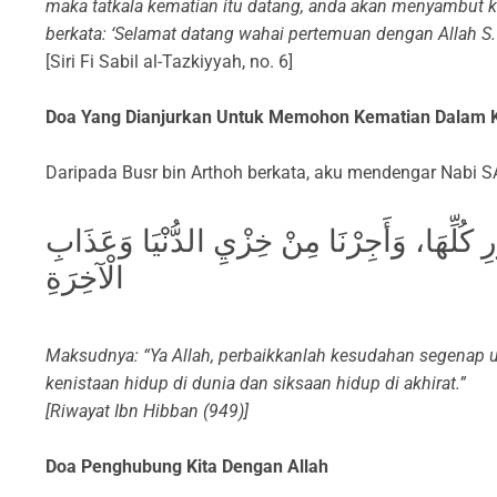
maka tatkala kematian itu datang, anda akan menyambut
berkata: ‘Selamat datang wahai pertemuan dengan Allah S.W
[Siri Fi Sabil al-Tazkiyyah, no. 6]
Doa Yang Dianjurkan Untuk Memohon Kematian Dalam 
Daripada Busr bin Arthoh berkata, aku mendengar Nabi 
رِ كُلِّهَا، وَأَجِرْنَا مِنْ خِزْيِ الدُّنْيَا وَعَذَابِ
الْآخِرَةِ
Maksudnya: “Ya Allah, perbaikkanlah kesudahan segenap u
kenistaan hidup di dunia dan siksaan hidup di akhirat.”
[Riwayat Ibn Hibban (949)]
Doa Penghubung Kita Dengan Allah