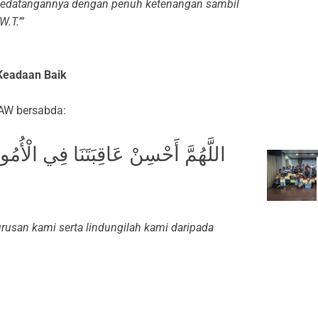
 kedatangannya dengan penuh ketenangan sambil
.T.’”
Keadaan Baik
SAW bersabda:
اللَّهُمَّ أَحْسِنْ عَاقِبَتَنَا فِي الْأُمُو
rusan kami serta lindungilah kami daripada