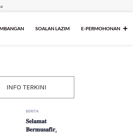
ma
UMBANGAN
SOALAN LAZIM
E-PERMOHONAN
INFO TERKINI
BERITA
𝐒𝐞𝐥𝐚𝐦𝐚𝐭
𝐁𝐞𝐫𝐦𝐮𝐬𝐚𝐟𝐢𝐫,