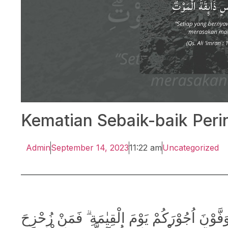
Kematian Sebaik-baik Peri
Admin
September 14, 2023
11:22 am
Uncategorized
وَفَّوْنَ اُجُوْرَكُمْ يَوْمَ الْقِيٰمَةِ ۗ فَمَنْ زُحْزِحَ