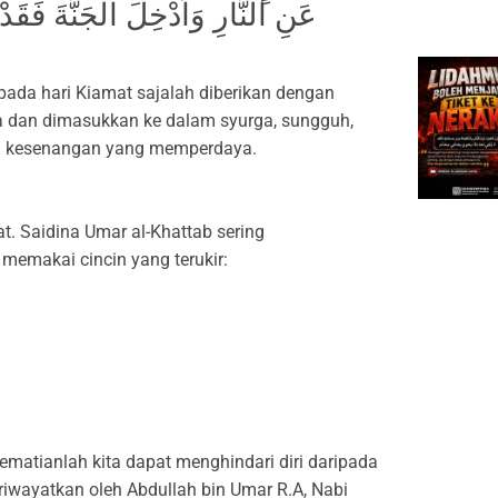
عَنِ النَّارِ وَاُدْخِلَ الْجَنَّةَ فَقَدْ ف
ada hari Kiamat sajalah diberikan dengan
a dan dimasukkan ke dalam syurga, sungguh,
h kesenangan yang memperdaya.
t. Saidina Umar al-Khattab sering
memakai cincin yang terukir:
matianlah kita dapat menghindari diri daripada
iwayatkan oleh Abdullah bin Umar R.A, Nabi