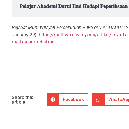
𝐏𝐞𝐥𝐚𝐣𝐚𝐫 𝐀𝐤𝐚𝐝𝐞𝐦𝐢 𝐃𝐚𝐫𝐮𝐥 𝐈𝐥𝐦𝐢 𝐇𝐚𝐝𝐚𝐩𝐢 𝐏𝐞𝐩𝐞𝐫𝐢𝐤𝐬𝐚𝐚
Pejabat Mufti Wilayah Persekutuan – IRSYAD AL-HADITH
January 29).
https://muftiwp.gov.my/ms/artikel/irsyad-al-
mati-dalam-kebaikan
Share this
Facebook
WhatsAp
article :