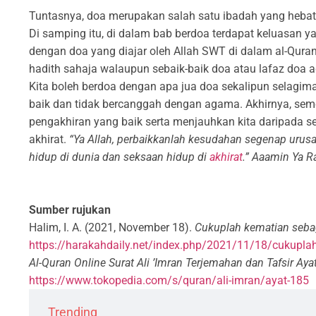
Tuntasnya, doa merupakan salah satu ibadah yang hebat 
Di samping itu, di dalam bab berdoa terdapat keluasan y
dengan doa yang diajar oleh Allah SWT di dalam al-Quran
hadith sahaja walaupun sebaik-baik doa atau lafaz doa 
Kita boleh berdoa dengan apa jua doa sekalipun selagi
baik dan tidak bercanggah dengan agama. Akhirnya, se
pengakhiran yang baik serta menjauhkan kita daripada 
akhirat.
“Ya Allah, perbaikkanlah kesudahan segenap urusa
hidup di dunia dan seksaan hidup di
akhirat
.” Aaamin Ya R
Sumber rujukan
Halim, I. A. (2021, November 18).
Cukuplah kematian seba
https://harakahdaily.net/index.php/2021/11/18/cukupla
Al-Quran Online Surat Ali ’Imran Terjemahan dan Tafsir Aya
https://www.tokopedia.com/s/quran/ali-imran/ayat-185
Trending