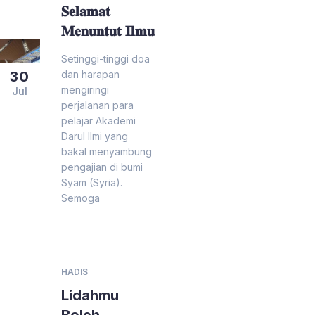
𝐒𝐞𝐥𝐚𝐦𝐚𝐭
𝐌𝐞𝐧𝐮𝐧𝐭𝐮𝐭 𝐈𝐥𝐦𝐮
Setinggi-tinggi doa
dan harapan
30
mengiringi
Jul
perjalanan para
pelajar Akademi
Darul Ilmi yang
bakal menyambung
pengajian di bumi
Syam (Syria).
Semoga
HADIS
Lidahmu