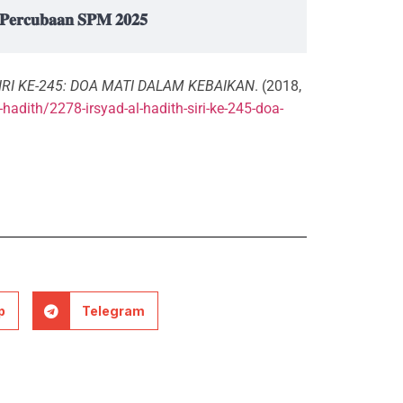
𝐧 𝐏𝐞𝐫𝐜𝐮𝐛𝐚𝐚𝐧 𝐒𝐏𝐌 𝟐𝟎𝟐𝟓
 SIRI KE-245: DOA MATI DALAM KEBAIKAN
. (2018,
hadith/2278-irsyad-al-hadith-siri-ke-245-doa-
p
Telegram