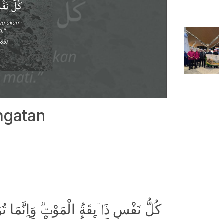
ngatan
كُلُّ نَفْسٍ ذَاۤىِٕقَةُ الْمَوْتِۗ وَاِنَّمَا تُ