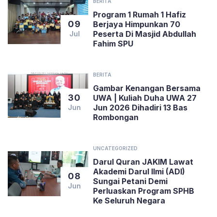
BERITA
Program 1 Rumah 1 Hafiz
09
Berjaya Himpunkan 70
Peserta Di Masjid Abdullah
Jul
Fahim SPU
BERITA
Gambar Kenangan Bersama
30
UWA | Kuliah Duha UWA 27
Jun 2026 Dihadiri 13 Bas
Jun
Rombongan
UNCATEGORIZED
Darul Quran JAKIM Lawat
Akademi Darul Ilmi (ADI)
08
Sungai Petani Demi
Jun
Perluaskan Program SPHB
Ke Seluruh Negara