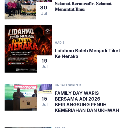
𝐒𝐞𝐥𝐚𝐦𝐚𝐭 𝐁𝐞𝐫𝐦𝐮𝐬𝐚𝐟𝐢𝐫, 𝐒𝐞𝐥𝐚𝐦𝐚𝐭
30
𝐌𝐞𝐧𝐮𝐧𝐭𝐮𝐭 𝐈𝐥𝐦𝐮
Jul
HADIS
Lidahmu Boleh Menjadi Tiket
Ke Neraka
19
Jul
UNCATEGORIZED
FAMILY DAY WARIS
15
BERSAMA ADI 2026
BERLANGSUNG PENUH
Jul
KEMERIAHAN DAN UKHWAH