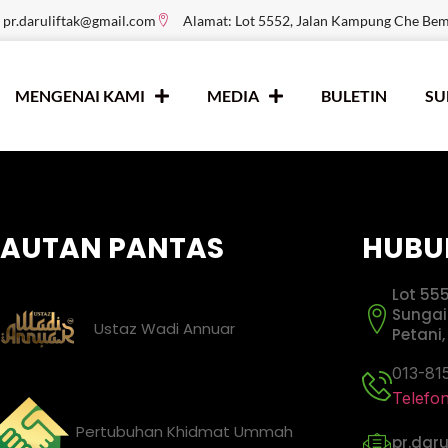
pr.daruliftak@gmail.com
Alamat: Lot 5552, Jalan Kampung Che Be
MENGENAI KAMI
MEDIA
BULETIN
S
PAUTAN PANTAS
HUBU
Lot 55
Sungai
Ustaz Wadi Annuar
Petani
013-81
Telefo
Pertubuhan Khidmat Ummah
pr.dar