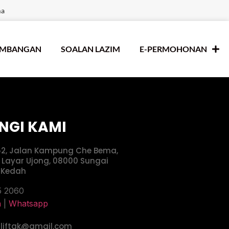
ma
UMBANGAN
SOALAN LAZIM
E-PERMOHONAN
NGI KAMI
52, Jalan Kampung Che Bema,
 Layar Ujong, 08000 Sungai
, Kedah
5 2060
n
|
Whatsapp
uliftak@gmail.com