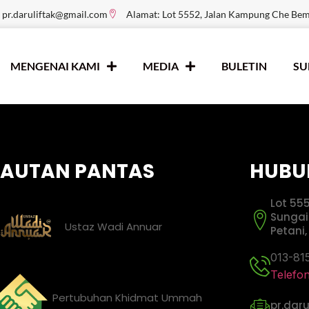
pr.daruliftak@gmail.com
Alamat: Lot 5552, Jalan Kampung Che Be
MENGENAI KAMI
MEDIA
BULETIN
S
PAUTAN PANTAS
HUBU
Lot 55
Sungai
Ustaz Wadi Annuar
Petani
013-81
Telefo
Pertubuhan Khidmat Ummah
pr.dar