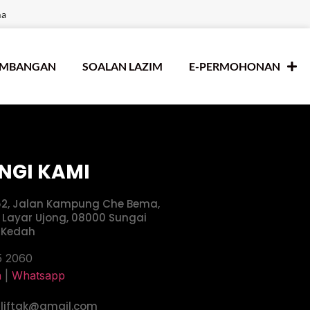
ma
UMBANGAN
SOALAN LAZIM
E-PERMOHONAN
NGI KAMI
52, Jalan Kampung Che Bema,
 Layar Ujong, 08000 Sungai
, Kedah
5 2060
n
|
Whatsapp
uliftak@gmail.com